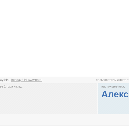
ay444
:
henday444.www.nn.ru
пользователь имеет 
е 1 года назад
настоящее имя:
Алекс