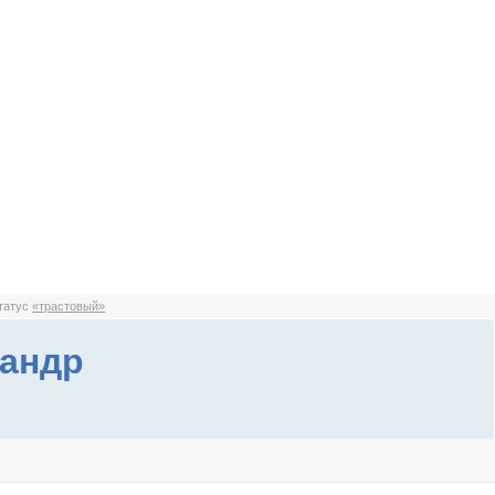
статус
«трастовый»
андр