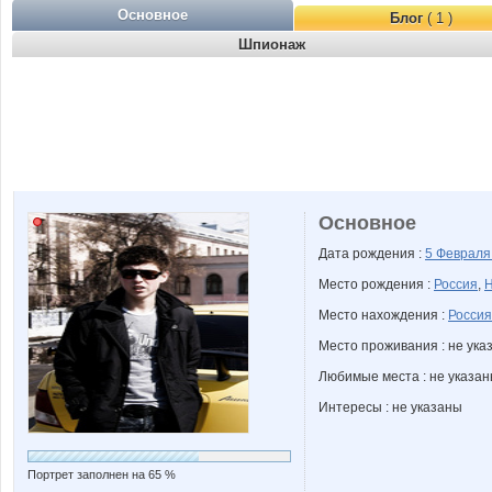
Основное
Блог
( 1 )
Шпионаж
Основное
Дата рождения :
5 Феврал
Место рождения :
Россия
,
Н
Место нахождения :
Россия
Место проживания : не ука
Любимые места : не указа
Интересы : не указаны
Портрет заполнен на 65 %