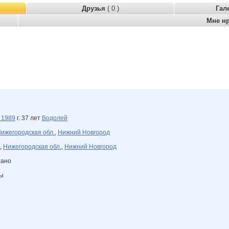
Друзья
( 0 )
Гал
Мне н
я
1989
г. 37 лет
Водолей
ижегородская обл.
,
Нижний Новгород
,
Нижегородская обл.
,
Нижний Новгород
зано
ны