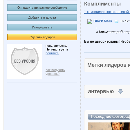
Комплименты
Отправить приватное сообщение
1 комплиментов в гостевой 
Добавить в друзья
Black Mark
02.12.
Игнорировать
-
« Комментарий отре
Сделать подарок
Вы не авторизованы! Чтоб
популярность:
Не участвует в
рейтинге
Метки лидеров
Как получить
уровень?
Интервью
Последние
фотогра